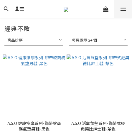
經典不敗
商品排序
每頁顯示 24 個
A.S.O 健康按摩系列-綁帶款商
A.S.O 活氧氣墊系列-綁帶式經
務氣墊男鞋-黑色
典德比紳士鞋-茶色