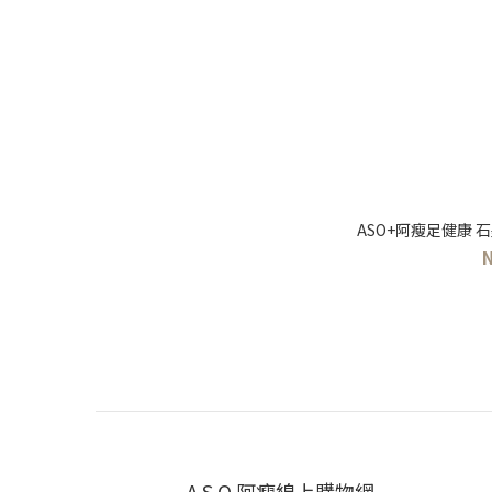
ASO+阿瘦足健康 
A.S.O 阿瘦線上購物網