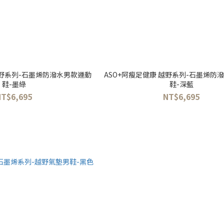
越野系列-石墨烯防潑水男款運動
ASO+阿瘦足健康 越野系列-石墨烯防
鞋-墨綠
鞋-深藍
NT$6,695
NT$6,695