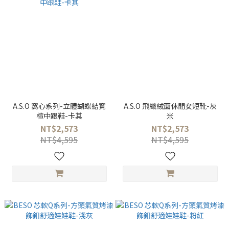
A.S.O 窩心系列-立體蝴蝶結寬
A.S.O 飛織絨面休閒女短靴-灰
楦中跟鞋-卡其
米
NT$2,573
NT$2,573
NT$4,595
NT$4,595