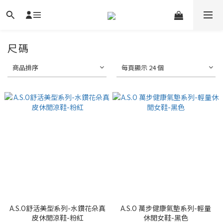
尺碼
商品排序
每頁顯示 24 個
A.S.O舒活美型系列-水鑽花朵真
A.S.O 萬步健康氣墊系列-輕量
皮休閒涼鞋-粉紅
休閒女鞋-黑色