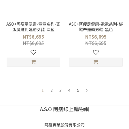
ASO+阿瘦足健康-電電系列-寬
ASO+阿瘦足健康-電電系列-綁
版魔鬼氈運動女鞋-深藍
鞋帶運動男鞋-黑色
NT$6,695
NT$6,695
NT$6,695
NT$6,695
1
2
3
4
5
A.S.O 阿瘦線上購物網
阿瘦實業股份有限公司