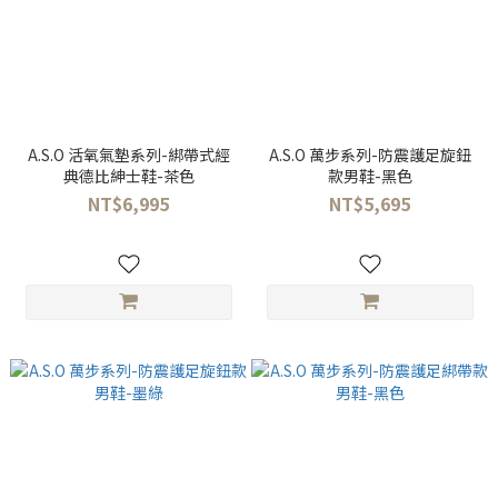
A.S.O 活氧氣墊系列-綁帶式經
A.S.O 萬步系列-防震護足旋鈕
典德比紳士鞋-茶色
款男鞋-黑色
NT$6,995
NT$5,695