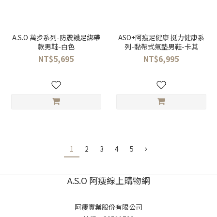
A.S.O 萬步系列-防震護足綁帶
ASO+阿瘦足健康 挺力健康系
款男鞋-白色
列-黏帶式氣墊男鞋-卡其
NT$5,695
NT$6,995
1
2
3
4
5
A.S.O 阿瘦線上購物網
阿瘦實業股份有限公司