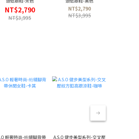
頭低跟鞋-米色
頭低跟鞋-黑色
頭低跟
NT$2,790
NT$
NT$2,790
NT$3,995
NT$
NT$3,995
.S.O 輕奢時尚-绗縫腳背帶
A.S.O 健步美型系列-交叉壓
A.S.O 萬