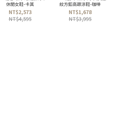
休閒女鞋-卡其
紋方釦高跟涼鞋-咖啡
帶款女
NT$2,573
NT$1,678
NT$
NT$4,595
NT$3,995
NT$