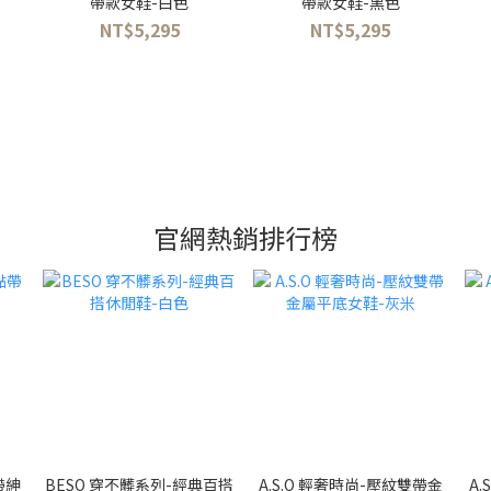
帶款女鞋-白色
帶款女鞋-黑色
NT$5,295
NT$5,295
官網熱銷排行榜
帶紳
BESO 穿不髒系列-經典百搭
A.S.O 輕奢時尚-壓紋雙帶金
A