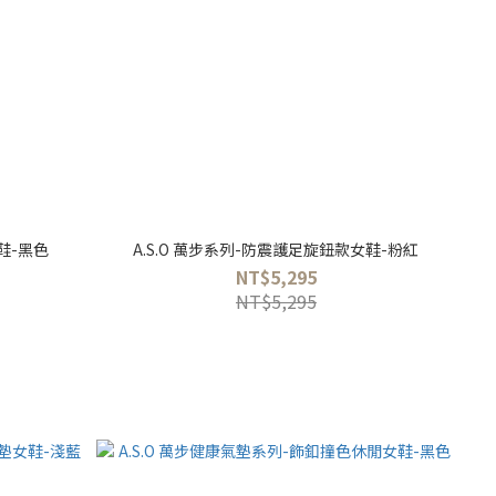
鞋-黑色
A.S.O 萬步系列-防震護足旋鈕款女鞋-粉紅
NT$5,295
NT$5,295