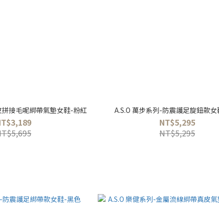
-牛皮拼接毛呢綁帶氣墊女鞋-粉紅
A.S.O 萬步系列-防震護足旋鈕款女
NT$3,189
NT$5,295
NT$5,695
NT$5,295