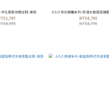
按摩-沖孔透氣休閒女鞋-黑色
A.S.O 奈米銅纖系列-防潑水旋鈕型運
NT$2,797
NT$4,795
NT$4,995
NT$4,795