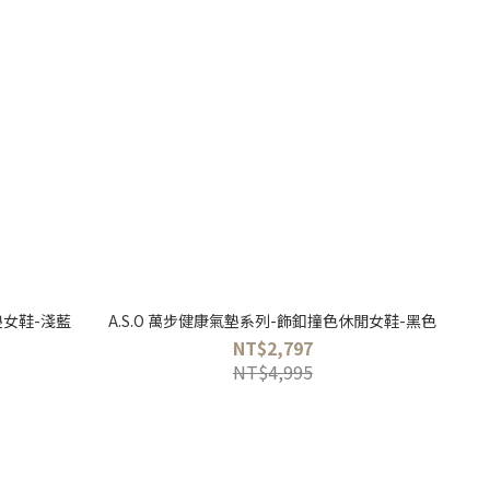
墊女鞋-淺藍
A.S.O 萬步健康氣墊系列-飾釦撞色休閒女鞋-黑色
NT$2,797
NT$4,995