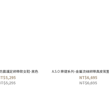
列-防震護足綁帶款女鞋-黑色
A.S.O 樂健系列-金屬流線綁帶真皮氣
NT$5,295
NT$6,695
NT$5,295
NT$6,695