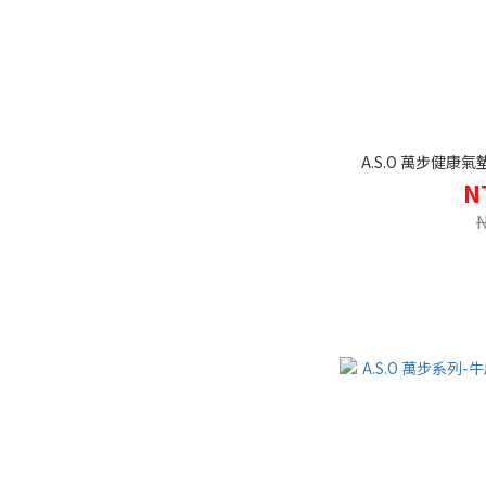
A.S.O 萬步健康
N