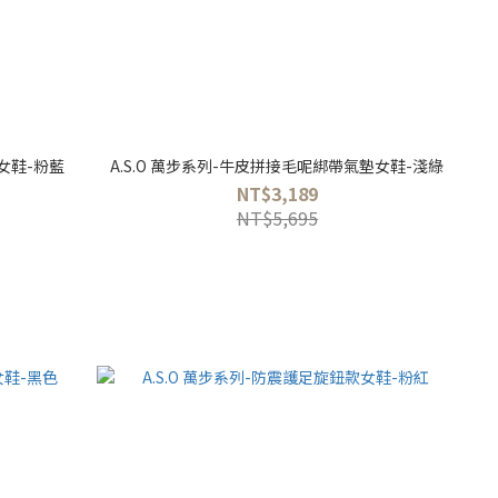
閒女鞋-粉藍
A.S.O 萬步系列-牛皮拼接毛呢綁帶氣墊女鞋-淺綠
NT$3,189
NT$5,695