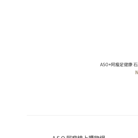
ASO+阿瘦足健康 
A.S.O 阿瘦線上購物網