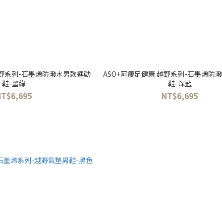
越野系列-石墨烯防潑水男款運動
ASO+阿瘦足健康 越野系列-石墨烯防
鞋-墨綠
鞋-深藍
NT$6,695
NT$6,695