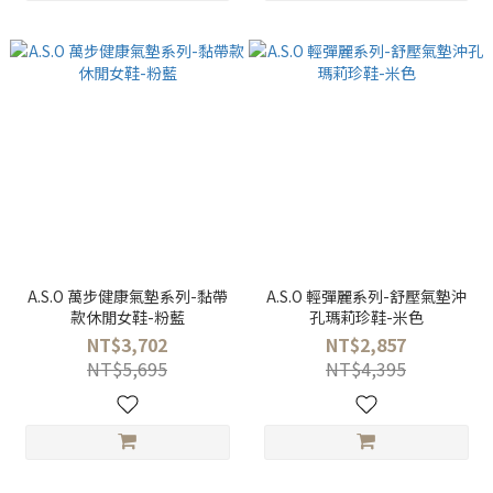
A.S.O 萬步健康氣墊系列-黏帶
A.S.O 輕彈麗系列-舒壓氣墊沖
款休閒女鞋-粉藍
孔瑪莉珍鞋-米色
NT$3,702
NT$2,857
NT$5,695
NT$4,395