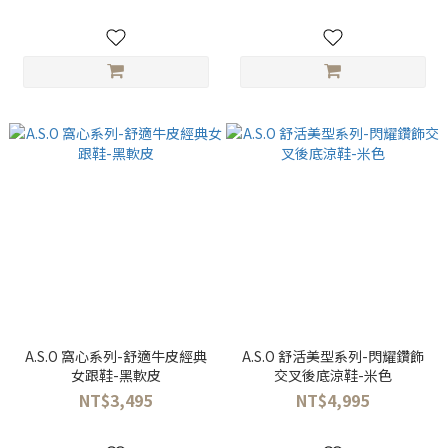
A.S.O 窩心系列-舒適牛皮經典
A.S.O 舒活美型系列-閃耀鑽飾
女跟鞋-黑軟皮
交叉後底涼鞋-米色
NT$3,495
NT$4,995