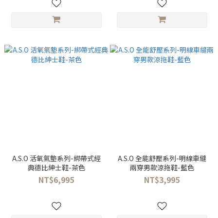
A.S.O 活氧氣墊系列-綁帶式經
A.S.O 全能舒壓系列-明線車縫
典德比紳士鞋-茶色
兩穿男款涼拖鞋-藍色
NT$6,995
NT$3,995