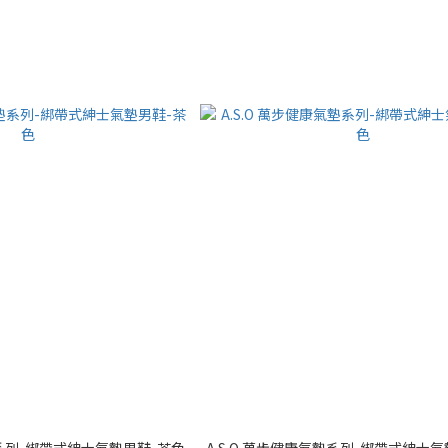
墊系列-綁帶式紳士氣墊男鞋-茶色
A.S.O 萬步健康氣墊系列-綁帶式紳士