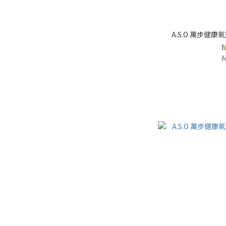
A.S.O 萬步健