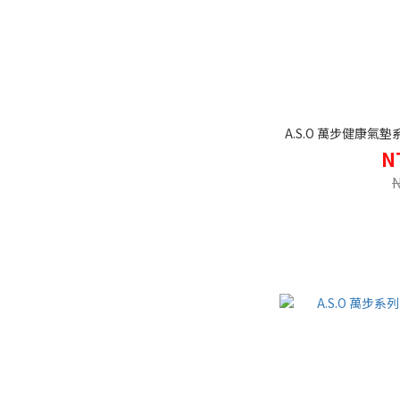
A.S.O 萬步健康氣
N