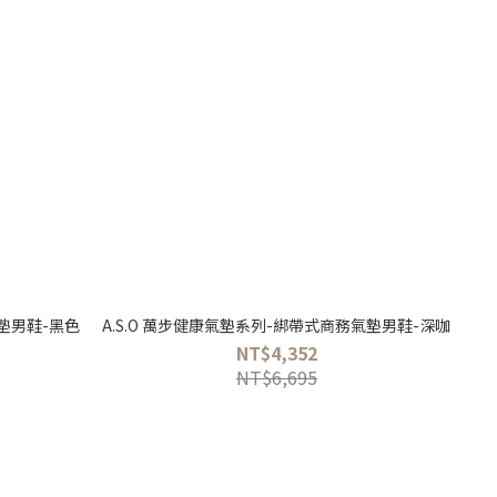
氣墊男鞋-黑色
A.S.O 萬步健康氣墊系列-綁帶式商務氣墊男鞋-深咖
NT$4,352
NT$6,695