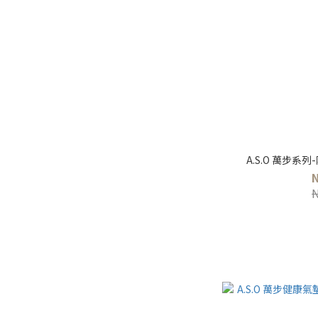
A.S.O 萬步系