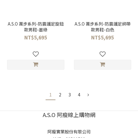
A.S.O 萬步系列-防震護足旋鈕
A.S.O 萬步系列-防震護足綁帶
款男鞋-墨綠
款男鞋-白色
NT$5,695
NT$5,695
1
2
3
4
A.S.O 阿瘦線上購物網
阿瘦實業股份有限公司