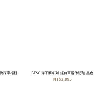
可後踩樂福鞋-
BESO 穿不髒系列-經典百搭休閒鞋-黑色
NT$3,995