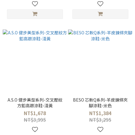
A.S.O 健步美型系列-交叉壓紋
BESO 芯軟Q系列-羊皮鍊條夾
方釦高跟涼鞋-淺黃
腳涼鞋-米色
NT$1,678
NT$1,384
NT$3,995
NT$3,295