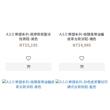
A.S.O 樂健系列-兩穿款氣墊涼
A.S.O 樂健系列-極簡寬帶油蠟
拖男鞋-黑色
皮革女款涼鞋-橘色
NT$5,195
NT$4,995