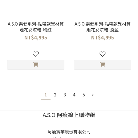
A.S.O 樂健系列-黏帶款異材質
A.S.O 樂健系列-黏帶款異材質
雕花女涼鞋-粉紅
雕花女涼鞋-淺藍
NT$4,995
NT$4,995
1
2
3
4
5
A.S.O 阿瘦線上購物網
阿瘦實業股份有限公司