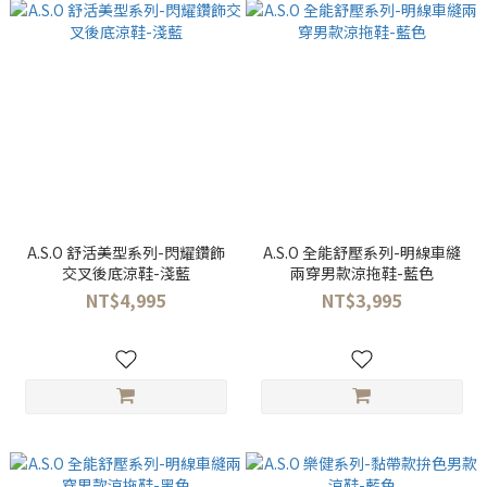
A.S.O 舒活美型系列-閃耀鑽飾
A.S.O 全能舒壓系列-明線車縫
交叉後底涼鞋-淺藍
兩穿男款涼拖鞋-藍色
NT$4,995
NT$3,995