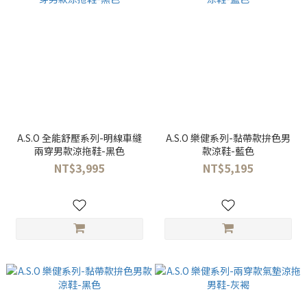
A.S.O 全能舒壓系列-明線車縫
A.S.O 樂健系列-黏帶款拚色男
兩穿男款涼拖鞋-黑色
款涼鞋-藍色
NT$3,995
NT$5,195