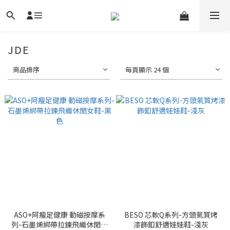
JDE
商品排序
每頁顯示 24 個
ASO+阿瘦足健康 動磁按摩系
BESO 芯軟Q系列-方頭氣質烤
列-石墨烯綁帶拉鍊飛織休閒女
漆飾釦舒適娃娃鞋-淺灰