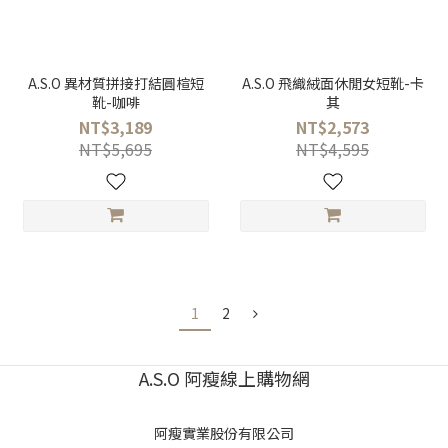
A.S.O 異材質拼接打結圓楦短
A.S.O 飛織絨面休閒女短靴-卡
靴-咖啡
其
NT$3,189
NT$2,573
NT$5,695
NT$4,595
1
2
A.S.O 阿瘦線上購物網
阿瘦實業股份有限公司