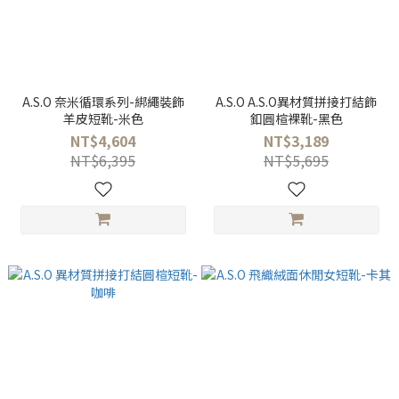
A.S.O 奈米循環系列-綁繩裝飾
A.S.O A.S.O異材質拼接打結飾
羊皮短靴-米色
釦圓楦裸靴-黑色
NT$4,604
NT$3,189
NT$6,395
NT$5,695