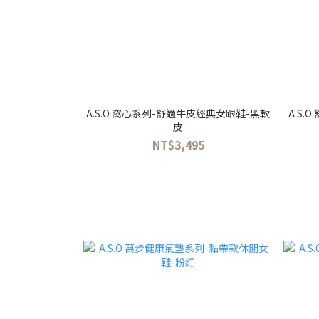
A.S.O 窩心系列-舒適牛皮經典女跟鞋-黑軟
A.S
皮
NT$3,495