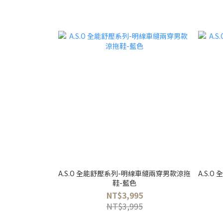
A.S.O 全能舒壓系列-明線車縫兩穿男款涼拖
A.S.
鞋-藍色
NT$3,995
NT$3,995