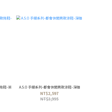
款拖鞋-茶
A.S.O 手縫系列-都會休閒男款涼鞋-深咖
NT$2,597
NT$3,995