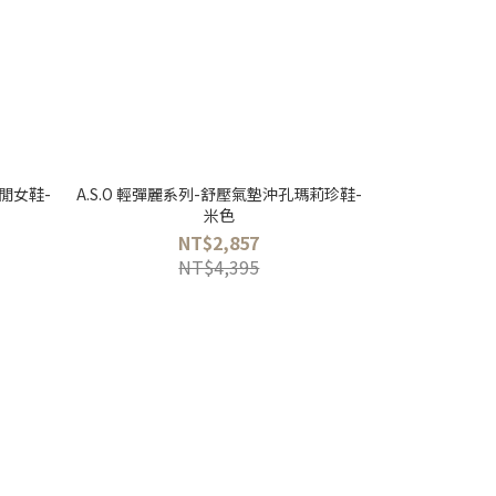
休閒女鞋-
A.S.O 輕彈麗系列-舒壓氣墊沖孔瑪莉珍鞋-
米色
NT$2,857
NT$4,395