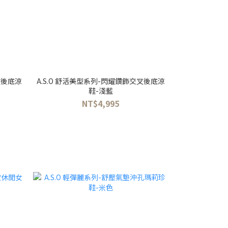
叉後底涼
A.S.O 舒活美型系列-閃耀鑽飾交叉後底涼
鞋-淺藍
NT$4,995