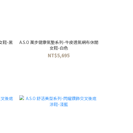
女鞋-黑
A.S.O 萬步健康氣墊系列-牛皮透氣網布休閒
女鞋-白色
NT$5,695