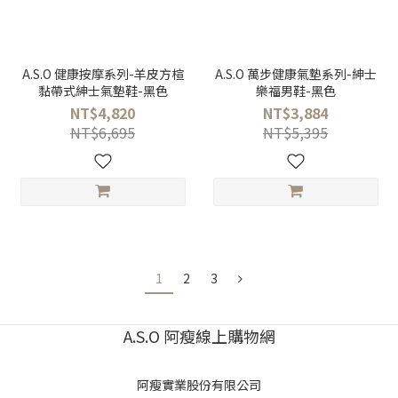
A.S.O 健康按摩系列-羊皮方楦
A.S.O 萬步健康氣墊系列-紳士
黏帶式紳士氣墊鞋-黑色
樂福男鞋-黑色
NT$4,820
NT$3,884
NT$6,695
NT$5,395
1
2
3
A.S.O 阿瘦線上購物網
阿瘦實業股份有限公司