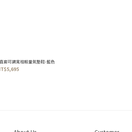
列-直套可調寬楦輕量氣墊鞋-藍色
NT$5,695
About Us
Customer