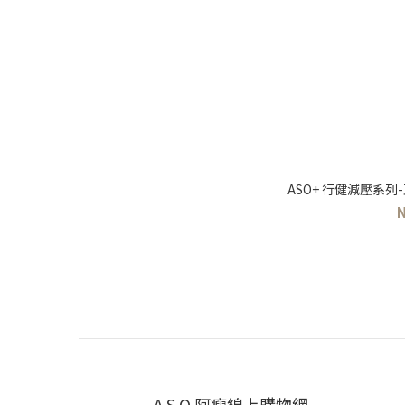
ASO+ 行健減壓系
A.S.O 阿瘦線上購物網