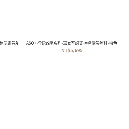
車線健康氣墊
ASO+ 行健減壓系列-直套可調寬楦輕量氣墊鞋-粉色
NT$5,695