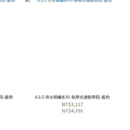
鞋-墨綠
A.S.O 奈米銅纖系列-黏帶式運動男鞋-藍色
NT$3,117
NT$4,795