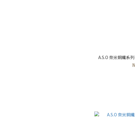
A.S.O 奈米銅纖