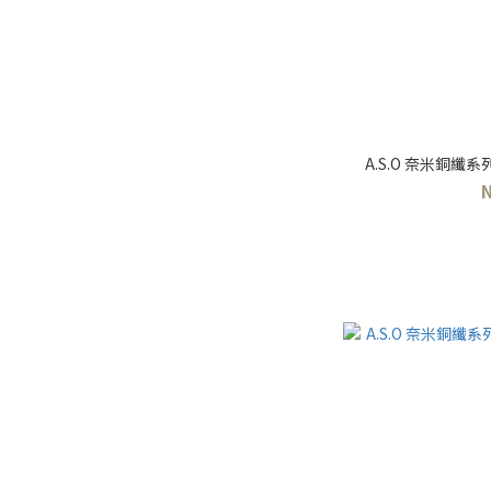
A.S.O 奈米銅纖