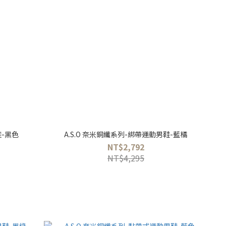
鞋-黑色
A.S.O 奈米銅纖系列-綁帶運動男鞋-藍橘
NT$2,792
NT$4,295