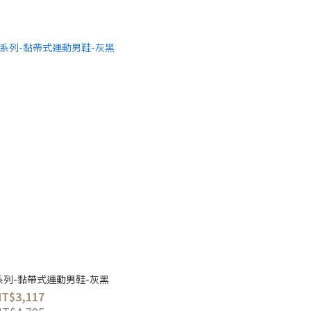
纖系列-黏帶式運動男鞋-灰黑
NT$3,117