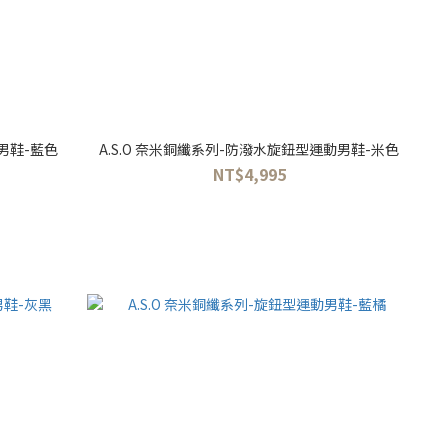
動男鞋-藍色
A.S.O 奈米銅纖系列-防潑水旋鈕型運動男鞋-米色
NT$4,995