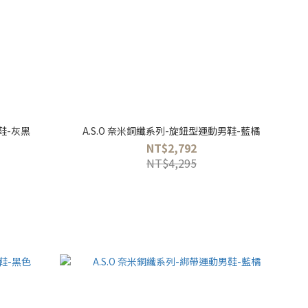
鞋-灰黑
A.S.O 奈米銅纖系列-旋鈕型運動男鞋-藍橘
NT$2,792
NT$4,295