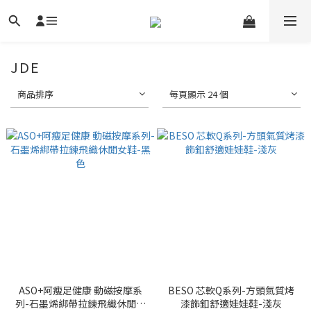
JDE
商品排序
每頁顯示 24 個
ASO+阿瘦足健康 動磁按摩系
BESO 芯軟Q系列-方頭氣質烤
列-石墨烯綁帶拉鍊飛織休閒女
漆飾釦舒適娃娃鞋-淺灰