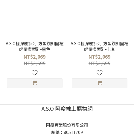
A.S.O輕彈麗系列-方型鑽釦圓楦
A.S.O輕彈麗系列-方型鑽釦圓楦
輕量楔型鞋-黑色
輕量楔型鞋-卡其
NT$2,069
NT$2,069
NT$3,695
NT$3,695
A.S.O 阿瘦線上購物網
阿瘦實業股份有限公司
統編：80511709