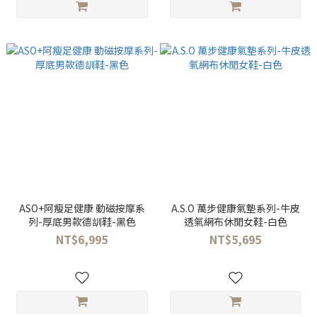
ASO+阿瘦足健康 動磁按摩系
A.S.O 萬步健康氣墊系列-牛皮
列-厚底男款德訓鞋-黑色
透氣網布休閒女鞋-白色
NT$6,995
NT$5,695