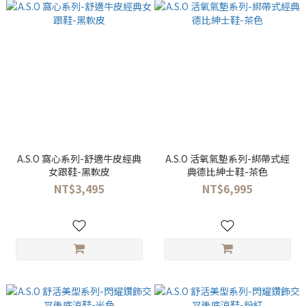
A.S.O 窩心系列-舒適牛皮經典
A.S.O 活氧氣墊系列-綁帶式經
女跟鞋-黑軟皮
典德比紳士鞋-茶色
NT$3,495
NT$6,995