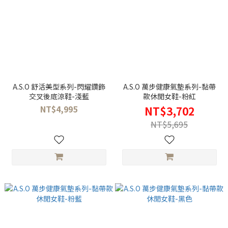
A.S.O 舒活美型系列-閃耀鑽飾
A.S.O 萬步健康氣墊系列-黏帶
交叉後底涼鞋-淺藍
款休閒女鞋-粉紅
NT$4,995
NT$3,702
NT$5,695