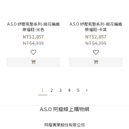
A.S.O 紓壓氣墊系列-麻花編織
A.S.O 紓壓氣墊系列-麻花編織
樂福鞋-米色
樂福鞋-卡其
NT$2,857
NT$2,857
NT$4,395
NT$4,395
1
2
3
4
5
A.S.O 阿瘦線上購物網
阿瘦實業股份有限公司