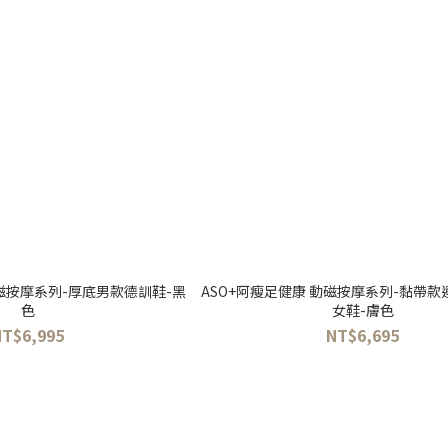
動磁按摩系列-厚底男款德訓鞋-黑
ASO+阿瘦足健康 動磁按摩系列-黏帶
色
女鞋-膚色
NT$6,995
NT$6,695