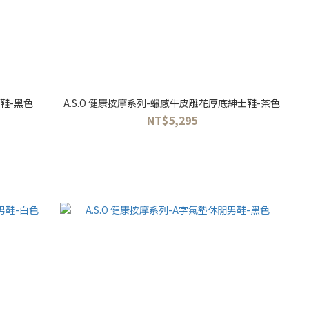
女鞋-黑色
A.S.O 健康按摩系列-蠟感牛皮雕花厚底紳士鞋-茶色
NT$5,295