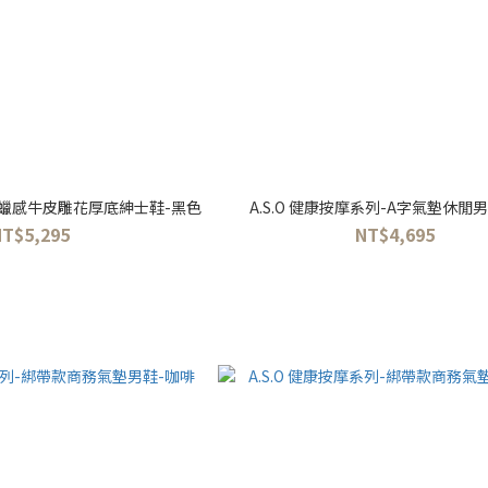
列-蠟感牛皮雕花厚底紳士鞋-黑色
A.S.O 健康按摩系列-A字氣墊休閒
NT$5,295
NT$4,695