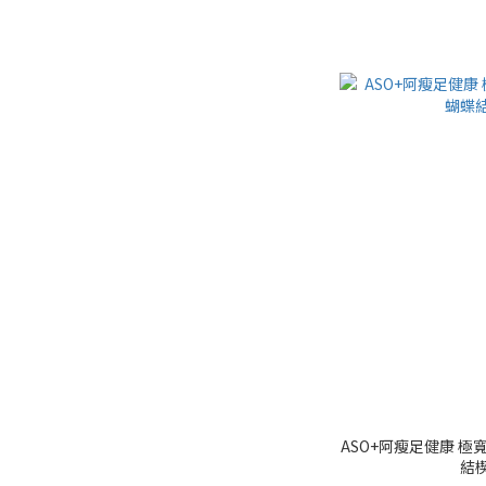
ASO+阿瘦足健康 
結