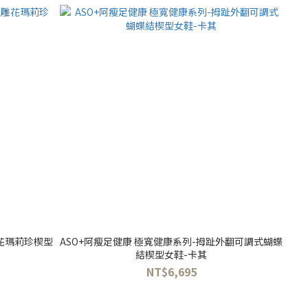
雕花瑪莉珍楔型
ASO+阿瘦足健康 極寬健康系列-拇趾外翻可調式蝴蝶
結楔型女鞋-卡其
NT$6,695