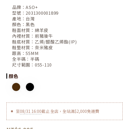
品牌：
ASO+
型號：
2031300001899
產地：
台灣
顏色：
黑色
鞋面材質：
綿羊皮
內裡材質：
前豬後牛
鞋底材質：
乙烯/醋酸乙烯酯(IP)
鞋墊材質：
奈米豬皮
跟高：
55MM
全半碼：
半碼
尺寸範圍：
055-110
顏色
至
08/31 16:00
截止
全店，全站滿$2,000免運費