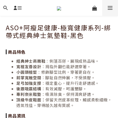
ASO+阿瘦足健康-極寬健康系列-綁
帶式經典紳士氣墊鞋-黑色
商品特色
經典紳士商務鞋
：俐落百搭，展現成熟品味。
寬楦友善設計
：拇指外翻也能舒適穿著。
小圓頭楦型
：修飾腳型比例，穿著更自在。
前掌寬敞空間
：腳趾自然伸展，不受擠壓。
足弓加強支撐
：穩定重心，提升行走舒適感。
後跟吸震結構
：有效減壓，呵護雙腳。
專利奈米鞋墊
：吸濕除臭，保持清爽舒適。
頂級
牛皮鞋面：
保留天然皮革紋理，觸感柔軟細緻，
透氣性佳，穿得越久越有質感。
商品資訊