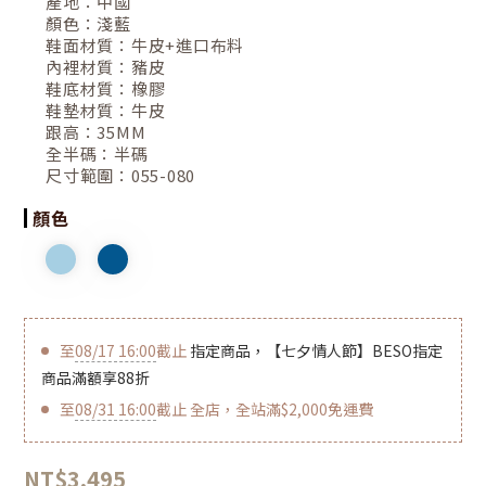
產地：
中國
顏色：
淺藍
鞋面材質：
牛皮+進口布料
內裡材質：
豬皮
鞋底材質：
橡膠
鞋墊材質：
牛皮
跟高：
35MM
全半碼：
半碼
尺寸範圍：
055-080
顏色
至
08/17 16:00
截止
指定商品，【七夕情人節】BESO指定
商品滿額享88折
至
08/31 16:00
截止
全店，全站滿$2,000免運費
NT$3,495