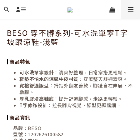
BESO 穿不髒系列-可水洗單寧T字
坡跟涼鞋-淺藍
商品特色
可水洗單寧設計
：清爽好整理，日常穿搭更輕鬆。
鞋墊不怕水的涼感牛皮材質
：穿著整天舒適清爽。
寬楦舒適版型
：拇指外翻友善款，腳趾自在伸展，不
勒腳。
厚乳膠增高鞋底
：提升舒適腳感，走路更輕鬆。
T字修飾設計
：拉長腳背視覺，腳型更顯纖細。
商品資訊
品牌：
BESO
型號：
1202626100582