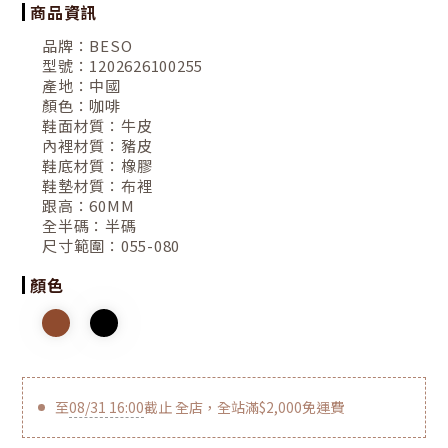
商品資訊
品牌：
BESO
型號：
1202626100255
產地：
中國
顏色：
咖啡
鞋面材質：
牛皮
內裡材質：
豬皮
鞋底材質：
橡膠
鞋墊材質：
布裡
跟高：
60MM
全半碼：
半碼
尺寸範圍：
055-080
顏色
至
08/31 16:00
截止
全店，全站滿$2,000免運費