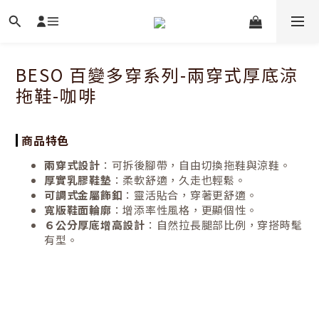
BESO 百變多穿系列-兩穿式厚底涼
拖鞋-咖啡
商品特色
兩穿式設計
：可拆後腳帶，自由切換拖鞋與涼鞋。
厚實乳膠鞋墊
：柔軟舒適，久走也輕鬆。
可調式金屬飾釦
：靈活貼合，穿著更舒適。
寬版鞋面輪廓
：增添率性風格，更顯個性。
６公分厚底增高設計
：自然拉長腿部比例，穿搭時髦
有型。