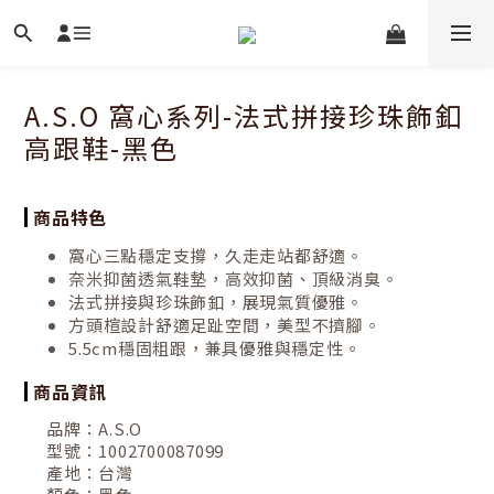
A.S.O 窩心系列-法式拼接珍珠飾釦
高跟鞋-黑色
商品特色
窩心三點穩定支撐，久走走站都舒適。
奈米抑菌透氣鞋墊，高效抑菌、頂級消臭。
法式拼接與珍珠飾釦，展現氣質優雅。
方頭楦設計舒適足趾空間，美型不擠腳。
5.5cm穩固粗跟，兼具優雅與穩定性。
商品資訊
品牌：
A.S.O
型號：
1002700087099
產地：
台灣