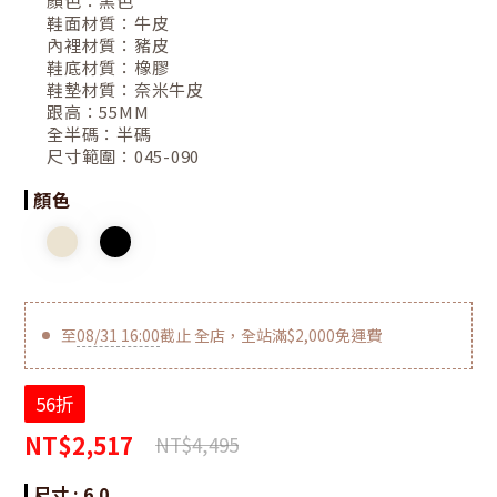
顏色：
黑色
鞋面材質：
牛皮
內裡材質：
豬皮
鞋底材質：
橡膠
鞋墊材質：
奈米牛皮
跟高：
55MM
全半碼：
半碼
尺寸範圍：
045-090
顏色
至
08/31 16:00
截止
全店，全站滿$2,000免運費
56折
NT$2,517
NT$4,495
尺寸
: 6.0