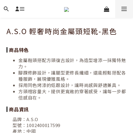
A.S.O 輕奢時尚金屬頭短靴-黑色
商品特色
金屬鞋頭搭配方頭復古設計，為造型增添一抹獨特魅
力。
腳踝修飾設計，讓腿型更修長纖細，還能輕鬆搭配各
種服飾，展現優雅風格。
採用同色烤漆的低跟設計，讓時尚感與舒適兼具。
方頭楦容量大，提供更寬敞的穿著感受，讓每一步都
倍感自在。
商品資訊
品牌：
A.S.O
型號：
1002400017599
產地：
中國