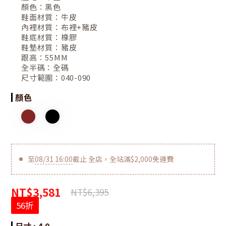
顏色：
黑色
鞋面材質：
牛皮
內裡材質：
布裡+豬皮
鞋底材質：
橡膠
鞋墊材質：
豬皮
跟高：
55MM
全半碼：
全碼
尺寸範圍：
040-090
顏色
至
08/31 16:00
截止
全店，全站滿$2,000免運費
NT$3,581
NT$6,395
56折