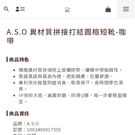
A.S.O 異材質拼接打結圓楦短靴-咖
啡
商品特色
精緻異材質拼接搭上皮繩綁帶，優雅中帶點個性。
質感真皮與真皮內裡，透氣親膚、包覆舒適。
專利奈米鞋墊抑菌消臭、吸濕排汗，長時間穿也清
爽。
IP技術大底，減震耐磨、防滑Q彈，每一步都輕盈穩
定。
商品資訊
品牌：
A.S.O
型號：
1002400017355