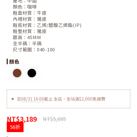
產地：
中國
顏色：
咖啡
鞋面材質：
牛皮
內裡材質：
豬皮
鞋底材質：
乙烯/醋酸乙烯酯(IP)
鞋墊材質：
豬皮
跟高：
45MM
全半碼：
半碼
尺寸範圍：
040-100
顏色
至
08/31 16:00
截止
全店，全站滿$2,000免運費
NT$3,189
NT$5,695
56折