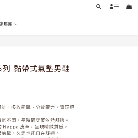
瘦集團
立即購買
健系列-黏帶式氣墊男鞋-
設計，吸收衝擊、分散壓力，實現絕
透氣不悶，長時間穿著依然舒適。
 Nappa 皮革，呈現精緻質感。
壓前掌，久走也能自在舒適。