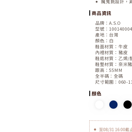
魔鬼氈設計，
商品資訊
品牌：
A.S.O
型號：
10014000
產地：
台灣
顏色：
白
鞋面材質：
牛皮
內裡材質：
豬皮
鞋底材質：
乙烯/
鞋墊材質：
奈米
跟高：
55MM
全半碼：
全碼
尺寸範圍：
060-1
顏色
至
08/31 16:00
截