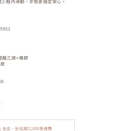
減少鞋內滑動，步態更穩定安心。
45911
醋酸乙烯+橡膠
豬皮
10
止
全店，全站滿$2,000免運費