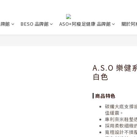
 品牌館
BESO 品牌館
ASO+阿瘦足健康 品牌館
關於阿
A.S.O 樂
白色
商品特色
碳纖大底支撐
佳緩震。
專利奈米鞋墊
採用柔軟細緻的
寬楦設計不擠