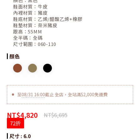
顏色：
黑色
鞋面材質：
牛皮
內裡材質：
豬皮
鞋底材質：
乙烯/醋酸乙烯+橡膠
鞋墊材質：
奈米豬皮
跟高：
55MM
全半碼：
全碼
尺寸範圍：
060-110
顏色
至
08/31 16:00
截止
全店，全站滿$2,000免運費
NT$4,820
NT$6,695
72折
尺寸
: 6.0