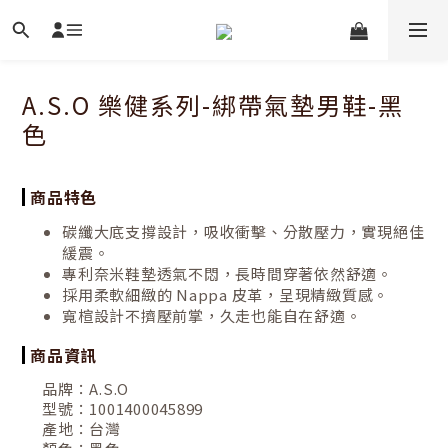
A.S.O 樂健系列-綁帶氣墊男鞋-黑
色
商品特色
碳纖大底支撐設計，吸收衝擊、分散壓力，實現絕佳
緩震。
專利奈米鞋墊透氣不悶，長時間穿著依然舒適。
採用柔軟細緻的 Nappa 皮革，呈現精緻質感。
寬楦設計不擠壓前掌，久走也能自在舒適。
商品資訊
品牌：
A.S.O
型號：
1001400045899
產地：
台灣