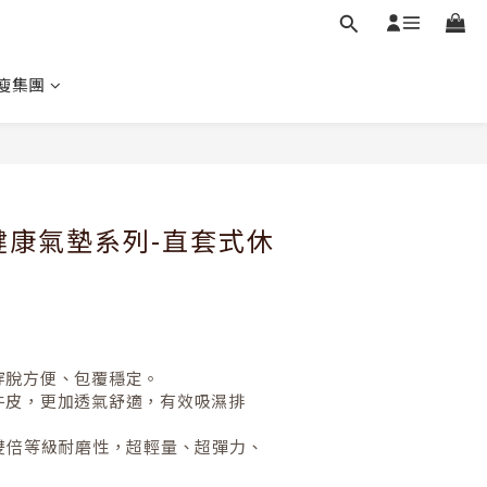
瘦集團
立即購買
萬步健康氣墊系列-直套式休
穿脫方便、包覆穩定。
牛皮，更加透氣舒適，有效吸濕排
。
，雙倍等級耐磨性，超輕量、超彈力、