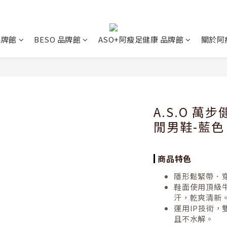
 品牌館
BESO 品牌館
ASO+阿瘦足健康 品牌館
關於阿
A.S.O 
閒男鞋-藍色
商品特色
隱形鬆緊帶．
鞋面使用頂級
汗，乾爽清新
運用IP技術
且不水解。