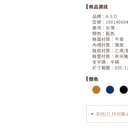
商品資訊
品牌：
A.S.O
型號：
10014000
產地：
台灣
顏色：
藍色
鞋面材質：
牛皮
內裡材質：
豬皮
鞋底材質：
乙烯/
鞋墊材質：
奈米
全半碼：
半碼
尺寸範圍：
055-1
顏色
至
08/31 16:00
截