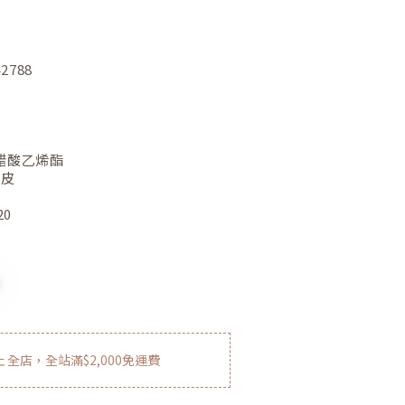
42788
醋酸乙烯酯
豬皮
20
止
全店，全站滿$2,000免運費