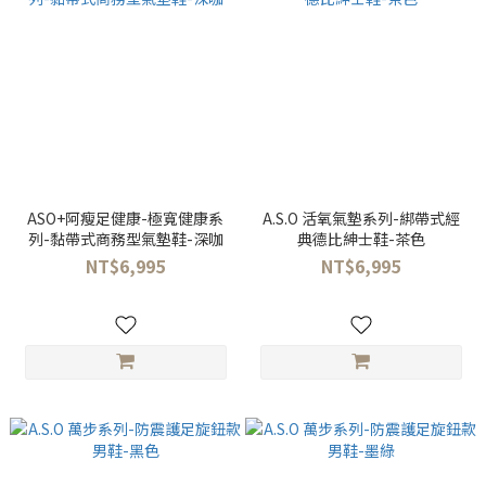
ASO+阿瘦足健康-極寬健康系
A.S.O 活氧氣墊系列-綁帶式經
列-黏帶式商務型氣墊鞋-深咖
典德比紳士鞋-茶色
NT$6,995
NT$6,995