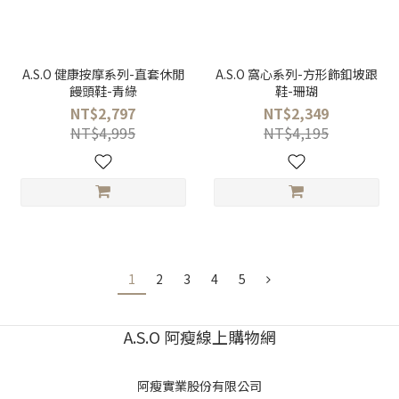
A.S.O 健康按摩系列-直套休閒
A.S.O 窩心系列-方形飾釦坡跟
饅頭鞋-青綠
鞋-珊瑚
NT$2,797
NT$2,349
NT$4,995
NT$4,195
1
2
3
4
5
A.S.O 阿瘦線上購物網
阿瘦實業股份有限公司