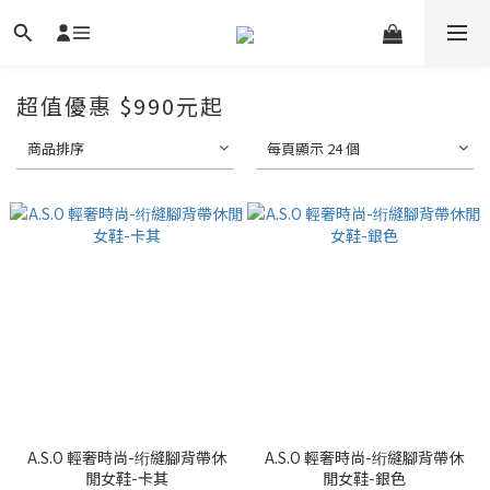
超值優惠 $990元起
商品排序
每頁顯示 24 個
A.S.O 輕奢時尚-绗縫腳背帶休
A.S.O 輕奢時尚-绗縫腳背帶休
閒女鞋-卡其
閒女鞋-銀色