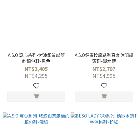
A.S.O 窩心系列-烤漆釦質感簡
A.S.O健康按摩系列直套休閒饅
約跟包鞋-黑色
頭鞋-湖水藍
NT$2,405
NT$2,797
NT$4,295
NT$4,995