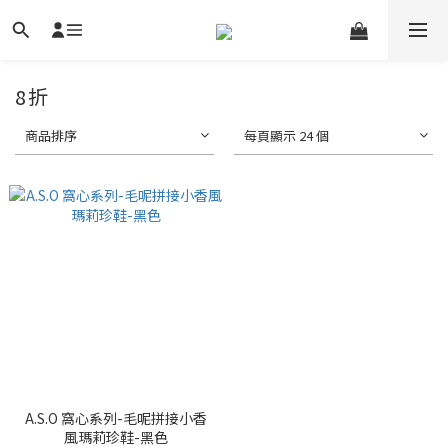
8折
商品排序
每頁顯示 24 個
A.S.O 窩心系列-毛呢拼接小香
風瑪莉珍鞋-黑色