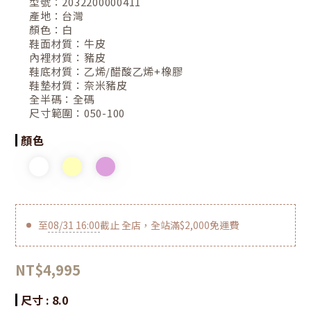
型號：
2032200000411
產地：
台灣
顏色：
白
鞋面材質：
牛皮
內裡材質：
豬皮
鞋底材質：
乙烯/醋酸乙烯+橡膠
鞋墊材質：
奈米豬皮
全半碼：
全碼
尺寸範圍：
050-100
顏色
至
08/31 16:00
截止
全店，全站滿$2,000免運費
NT$4,995
尺寸
: 8.0