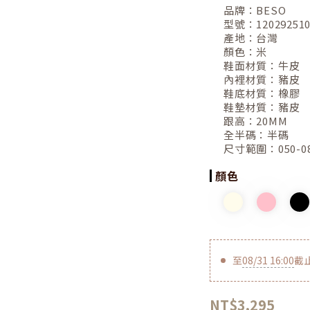
品牌：
BESO
型號：
12029251
產地：
台灣
顏色：
米
鞋面材質：
牛皮
內裡材質：
豬皮
鞋底材質：
橡膠
鞋墊材質：
豬皮
跟高：
20MM
全半碼：
半碼
尺寸範圍：
050-0
顏色
至
08/31 16:00
截
NT$3,295