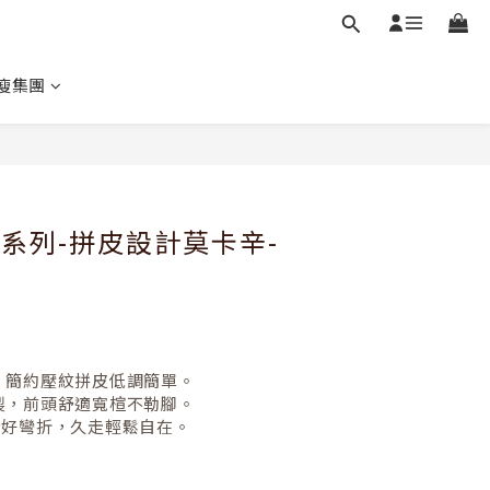
瘦集團
立即購買
軟Q系列-拼皮設計莫卡辛-
，簡約壓紋拼皮低調簡單。
製，前頭舒適寬楦不勒腳。
活好彎折，久走輕鬆自在。