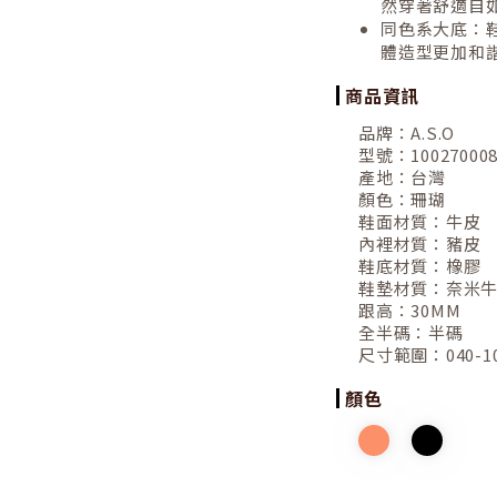
然穿著舒適自
同色系大底：
體造型更加和
商品資訊
品牌：
A.S.O
型號：
10027000
產地：
台灣
顏色：
珊瑚
鞋面材質：
牛皮
內裡材質：
豬皮
鞋底材質：
橡膠
鞋墊材質：
奈米
跟高：
30MM
全半碼：
半碼
尺寸範圍：
040-1
顏色