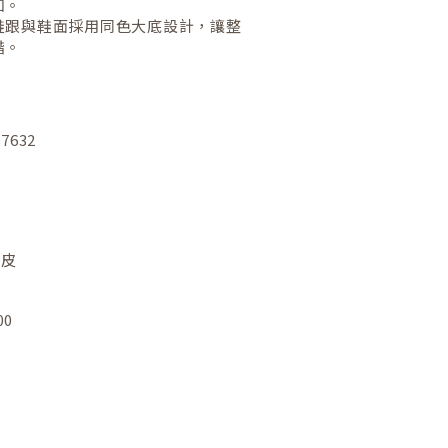
如。
鞋跟與鞋面採用同色大底設計，讓整
諧。
87632
牛皮
00