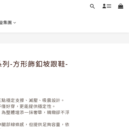
瘦集團
立即購買
心系列-方形飾釦坡跟鞋-
三點穩定支撐、減壓、吸震設計。
不僅好穿，更能提供穩定性。
：為整體增添一抹奢華，精緻卻不浮
伸腿部線條感，但提供足夠容量，依