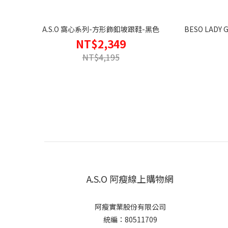
A.S.O 窩心系列-方形飾釦坡跟鞋-黑色
BESO LA
NT$2,349
NT$4,195
A.S.O 阿瘦線上購物網
阿瘦實業股份有限公司
統編：80511709