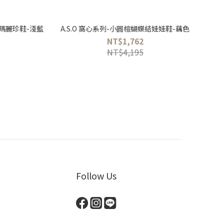
跟瑪麗珍鞋-淺藍
A.S.O 窩心系列-小圓楦蝴蝶結娃娃鞋-藕色
NT$1,762
NT$4,195
Follow Us