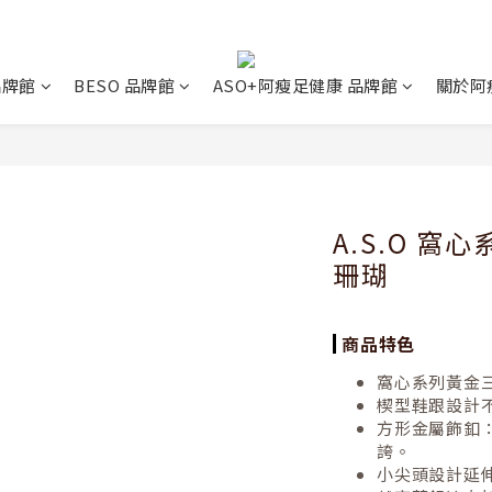
 品牌館
BESO 品牌館
ASO+阿瘦足健康 品牌館
關於阿
A.S.O 窩
珊瑚
商品特色
窩心系列黃金
楔型鞋跟設計
方形金屬飾釦
誇。
小尖頭設計延