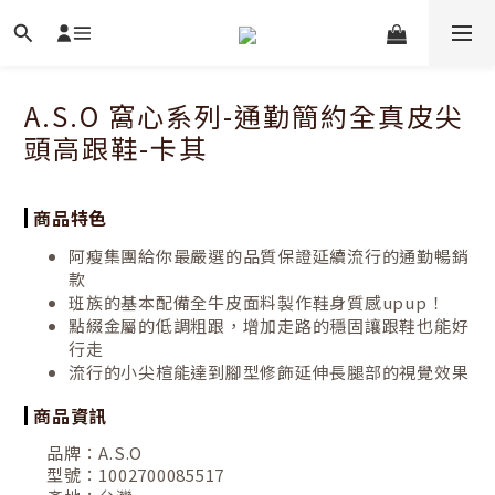
A.S.O 窩心系列-通勤簡約全真皮尖
頭高跟鞋-卡其
商品特色
阿瘦集團給你最嚴選的品質保證延續流行的通勤暢銷
款
班族的基本配備全牛皮面料製作鞋身質感upup！
點綴金屬的低調粗跟，增加走路的穩固讓跟鞋也能好
行走
流行的小尖楦能達到腳型修飾延伸長腿部的視覺效果
商品資訊
品牌：
A.S.O
型號：
1002700085517