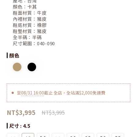
產地：
台灣
顏色：
卡其
鞋面材質：
牛皮
內裡材質：
豬皮
鞋底材質：
橡膠
鞋墊材質：
豬皮
全半碼：
半碼
尺寸範圍：
040-090
顏色
至
08/31 16:00
截止
全店，全站滿$2,000免運費
NT$3,995
NT$3,995
尺寸
: 4.5