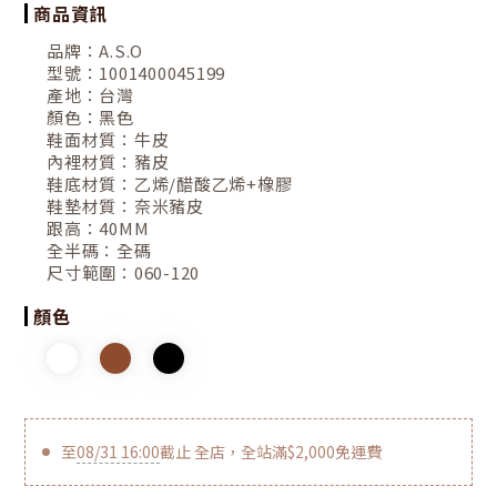
商品資訊
品牌：
A.S.O
型號：
1001400045199
產地：
台灣
顏色：
黑色
鞋面材質：
牛皮
內裡材質：
豬皮
鞋底材質：
乙烯/醋酸乙烯+橡膠
鞋墊材質：
奈米豬皮
跟高：
40MM
全半碼：
全碼
尺寸範圍：
060-120
顏色
至
08/31 16:00
截止
全店，全站滿$2,000免運費