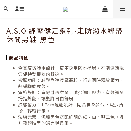
A.S.O 紓壓健走系列-走防潑水綁帶
休閒男鞋-黑色
商品特色
全真皮防潑水設計：皮革採用防水塗層，在潮濕環境
仍保持雙腳乾爽舒適。
按摩功能：鞋墊內建按摩顆粒，行走同時釋放壓力，
舒緩腳底疲勞。
寬楦設計：寬敞鞋內空間，減少腳趾壓力，有效避免
拇指外翻，讓雙腳自由舒展。
步態省力：1.7cm足翹設計，貼合自然步伐，減少負
擔，輕鬆行走。
法旗元素：沉穩黑色搭配鮮明的紅、白、藍三色，提
升整體造型的活力與風采。