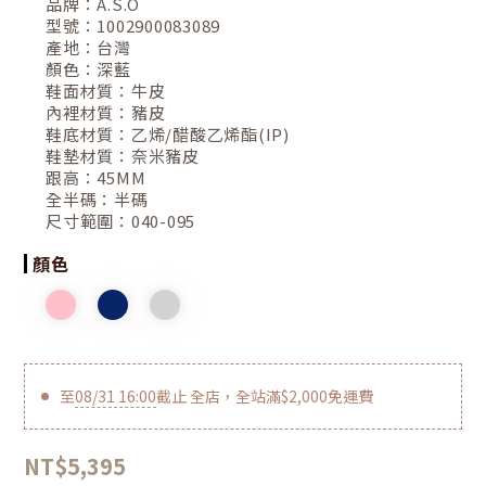
品牌：
A.S.O
型號：
1002900083089
產地：
台灣
顏色：
深藍
鞋面材質：
牛皮
內裡材質：
豬皮
鞋底材質：
乙烯/醋酸乙烯酯(IP)
鞋墊材質：
奈米豬皮
跟高：
45MM
全半碼：
半碼
尺寸範圍：
040-095
顏色
至
08/31 16:00
截止
全店，全站滿$2,000免運費
NT$5,395