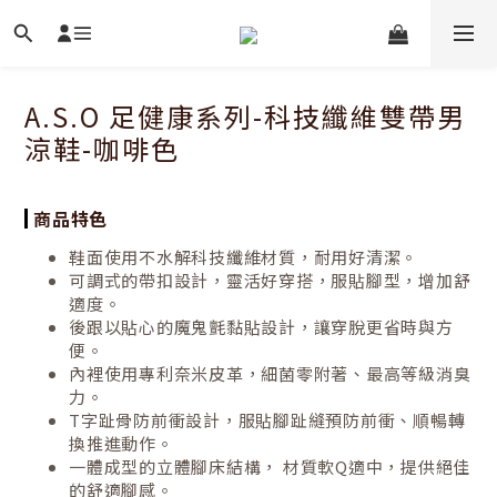
A.S.O 足健康系列-科技纖維雙帶男
涼鞋-咖啡色
商品特色
鞋面使用不水解科技纖維材質，耐用好清潔。
可調式的帶扣設計，靈活好穿搭，服貼腳型，增加舒
適度。
後跟以貼心的魔鬼氈黏貼設計，讓穿脫更省時與方
便。
內裡使用專利奈米皮革，細菌零附著、最高等級消臭
力。
T字趾骨防前衝設計，服貼腳趾縫預防前衝、順暢轉
換推進動作。
一體成型的立體腳床結構， 材質軟Q適中，提供絕佳
的舒適腳感。