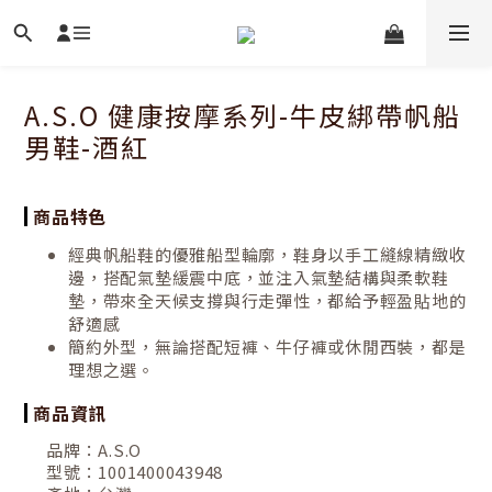
A.S.O 健康按摩系列-牛皮綁帶帆船
男鞋-酒紅
商品特色
經典帆船鞋的優雅船型輪廓，鞋身以手工縫線精緻收
邊，搭配氣墊緩震中底，並注入氣墊結構與柔軟鞋
墊，帶來全天候支撐與行走彈性，都給予輕盈貼地的
舒適感
簡約外型，無論搭配短褲、牛仔褲或休閒西裝，都是
理想之選。
商品資訊
品牌：
A.S.O
型號：
1001400043948