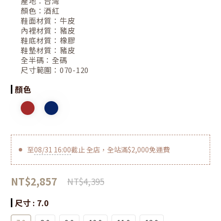
產地：
台灣
顏色：
酒紅
鞋面材質：
牛皮
內裡材質：
豬皮
鞋底材質：
橡膠
鞋墊材質：
豬皮
全半碼：
全碼
尺寸範圍：
070-120
顏色
至
08/31 16:00
截止
全店，全站滿$2,000免運費
NT$2,857
NT$4,395
尺寸
: 7.0