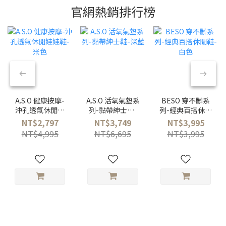
官網熱銷排行榜
A.S.O 健康按摩-
A.S.O 活氧氣墊系
BESO 穿不髒系
沖孔透氣休閒娃
列-黏帶紳士鞋-
列-經典百搭休閒
娃鞋-米色
深藍
鞋-白色
NT$2,797
NT$3,749
NT$3,995
NT$4,995
NT$6,695
NT$3,995